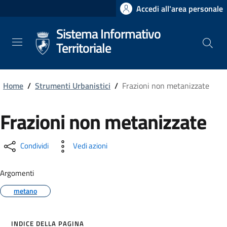
Salta
Accedi all'area personale
al
Sistema Informativo
contenuto
principale
Territoriale
Home
/
Strumenti Urbanistici
/
Frazioni non metanizzate
Frazioni non metanizzate
Condividi
Vedi azioni
Argomenti
metano
INDICE DELLA PAGINA