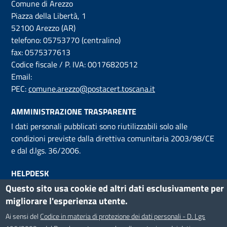
Comune di Arezzo
Piazza della Libertà, 1
52100 Arezzo (AR)
telefono: 05753770 (centralino)
fax: 0575377613
Codice fiscale / P. IVA: 00176820512
Email:
PEC:
comune.arezzo@postacert.toscana.it
AMMINISTRAZIONE TRASPARENTE
I dati personali pubblicati sono riutilizzabili solo alle
condizioni previste dalla direttiva comunitaria 2003/98/CE
e dal d.lgs. 36/2006.
HELPDESK
Questo sito usa cookie ed altri dati esclusivamente per
Segnalazioni di malfunzionamenti del SIT possono essere
migliorare l'esperienza utente.
inviati
via email al servizio Helpdesk
, attivo dal Lunedì al
Venerdì, dalle ore 9 alle ore 18.
Ai sensi del
Codice in materia di protezione dei dati personali - D. Lgs