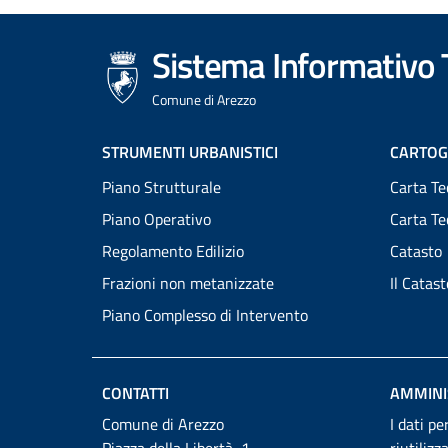
Sistema Informativo T
Comune di Arezzo
Footer
STRUMENTI URBANISTICI
CARTOG
Piano Strutturale
Carta Te
menu
Piano Operativo
Carta T
Regolamento Edilizio
Catasto
Frazioni non metanizzate
Il Catas
Piano Complesso di Intervento
CONTATTI
AMMINI
Comune di Arezzo
I dati pe
Piazza della Libertà, 1
riutilizz