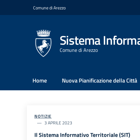
Salta
Comune di Arezzo
al
contenuto
principale
Sistema Informat
Comune di Arezzo
Main
Home
Nuova Pianificazione della Città
Menu
NOTIZIE
3 APRILE 2023
Il Sistema Informativo Territoriale (SIT)