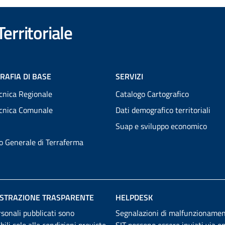
erritoriale
RAFIA DI BASE
SERVIZI
cnica Regionale
Catalogo Cartografico
ecnica Comunale
Dati demografico territoriali
Suap e sviluppo economico
to Generale di Terraferma
STRAZIONE TRASPARENTE
HELPDESK
rsonali pubblicati sono
Segnalazioni di malfunzionamen
abili solo alle condizioni previste
SIT possono essere inviati
via em