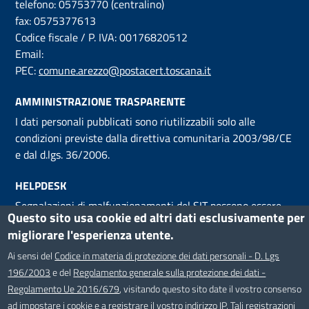
telefono: 05753770 (centralino)
fax: 0575377613
Codice fiscale / P. IVA: 00176820512
Email:
PEC:
comune.arezzo@postacert.toscana.it
AMMINISTRAZIONE TRASPARENTE
I dati personali pubblicati sono riutilizzabili solo alle
condizioni previste dalla direttiva comunitaria 2003/98/CE
e dal d.lgs. 36/2006.
HELPDESK
Segnalazioni di malfunzionamenti del SIT possono essere
Questo sito usa cookie ed altri dati esclusivamente per
inviati
via email al servizio Helpdesk
, attivo dal Lunedì al
migliorare l'esperienza utente.
Venerdì, dalle ore 9 alle ore 18.
Ai sensi del
Codice in materia di protezione dei dati personali - D. Lgs
SEGUICI SU
196/2003
e del
Regolamento generale sulla protezione dei dati -
Facebook
Twitter
Youtube
Regolamento Ue 2016/679
, visitando questo sito date il vostro consenso
ad impostare i cookie e a registrare il vostro indirizzo IP. Tali registrazioni