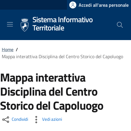
Salta
Accedi all'area personale
al
Sistema Informativo
contenuto
principale
Territoriale
Home
/
Mappa interattiva Disciplina del Centro Storico del Capoluogo
Mappa interattiva
Disciplina del Centro
Storico del Capoluogo
Condividi
Vedi azioni