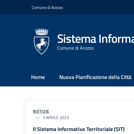
Salta
Comune di Arezzo
al
contenuto
principale
Sistema Informat
Comune di Arezzo
Main
Home
Nuova Pianificazione della Città
Menu
NOTIZIE
3 APRILE 2023
Il Sistema Informativo Territoriale (SIT)