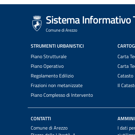
Sistema Informativo T
Comune di Arezzo
Footer
STRUMENTI URBANISTICI
CARTOG
Piano Strutturale
Carta Te
menu
Piano Operativo
Carta T
Regolamento Edilizio
Catasto
Frazioni non metanizzate
Il Catas
Piano Complesso di Intervento
CONTATTI
AMMINI
Comune di Arezzo
I dati pe
Piazza della Libertà, 1
riutilizz