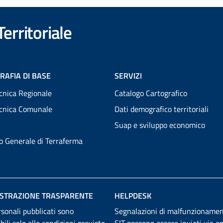
erritoriale
RAFIA DI BASE
SERVIZI
cnica Regionale
Catalogo Cartografico
ecnica Comunale
Dati demografico territoriali
Suap e sviluppo economico
to Generale di Terraferma
STRAZIONE TRASPARENTE
HELPDESK
rsonali pubblicati sono
Segnalazioni di malfunzionamen
abili solo alle condizioni previste
SIT possono essere inviati
via em