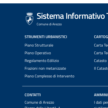
Sistema Informativo T
Comune di Arezzo
Footer
STRUMENTI URBANISTICI
CARTOG
Piano Strutturale
Carta Te
menu
Piano Operativo
Carta T
Regolamento Edilizio
Catasto
Frazioni non metanizzate
Il Catas
Piano Complesso di Intervento
CONTATTI
AMMINI
Comune di Arezzo
I dati pe
Piazza della Libertà, 1
riutilizz