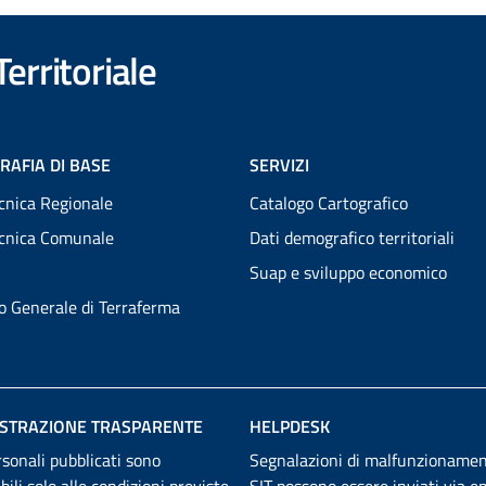
erritoriale
RAFIA DI BASE
SERVIZI
cnica Regionale
Catalogo Cartografico
ecnica Comunale
Dati demografico territoriali
Suap e sviluppo economico
to Generale di Terraferma
STRAZIONE TRASPARENTE
HELPDESK
rsonali pubblicati sono
Segnalazioni di malfunzionamen
abili solo alle condizioni previste
SIT possono essere inviati
via em