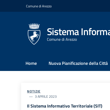
Salta
Comune di Arezzo
al
contenuto
principale
Sistema Informat
Comune di Arezzo
Main
Home
Nuova Pianificazione della Città
Menu
NOTIZIE
3 APRILE 2023
Il Sistema Informativo Territoriale (SIT)