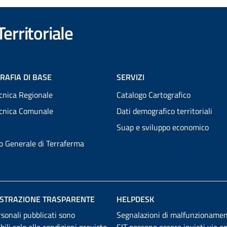
erritoriale
RAFIA DI BASE
SERVIZI
cnica Regionale
Catalogo Cartografico
ecnica Comunale
Dati demografico territoriali
Suap e sviluppo economico
to Generale di Terraferma
STRAZIONE TRASPARENTE
HELPDESK
rsonali pubblicati sono
Segnalazioni di malfunzionamen
abili solo alle condizioni previste
SIT possono essere inviati
via em