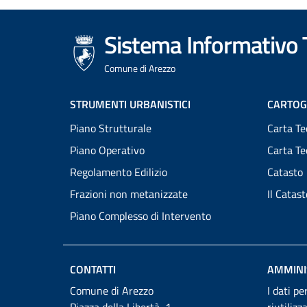
Sistema Informativo T
Comune di Arezzo
Footer
STRUMENTI URBANISTICI
CARTOG
Piano Strutturale
Carta Te
menu
Piano Operativo
Carta T
Regolamento Edilizio
Catasto
Frazioni non metanizzate
Il Catas
Piano Complesso di Intervento
CONTATTI
AMMINI
Comune di Arezzo
I dati pe
Piazza della Libertà, 1
riutilizz