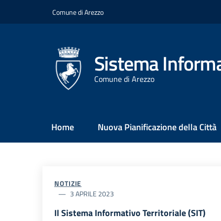
Salta
Comune di Arezzo
al
contenuto
principale
Sistema Informat
Comune di Arezzo
Main
Home
Nuova Pianificazione della Città
Menu
NOTIZIE
3 APRILE 2023
Il Sistema Informativo Territoriale (SIT)