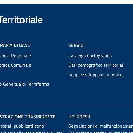
erritoriale
RAFIA DI BASE
SERVIZI
cnica Regionale
Catalogo Cartografico
ecnica Comunale
Dati demografico territoriali
Suap e sviluppo economico
to Generale di Terraferma
STRAZIONE TRASPARENTE
HELPDESK
rsonali pubblicati sono
Segnalazioni di malfunzionamen
abili solo alle condizioni previste
SIT possono essere inviati
via em