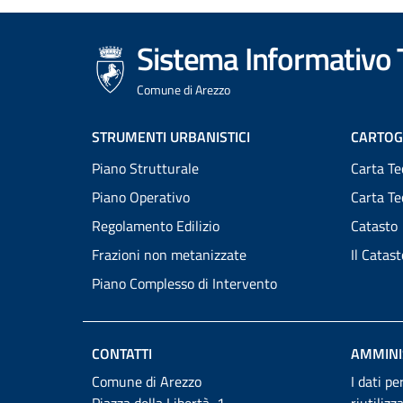
Sistema Informativo T
Comune di Arezzo
Footer
STRUMENTI URBANISTICI
CARTOG
Piano Strutturale
Carta Te
menu
Piano Operativo
Carta T
Regolamento Edilizio
Catasto
Frazioni non metanizzate
Il Catas
Piano Complesso di Intervento
CONTATTI
AMMINI
Comune di Arezzo
I dati pe
Piazza della Libertà, 1
riutilizz