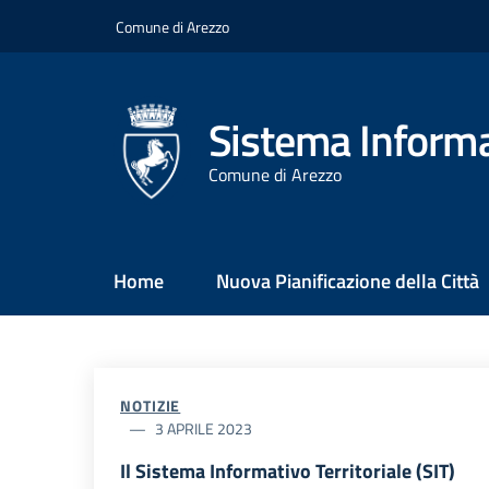
Salta
Comune di Arezzo
al
contenuto
principale
Sistema Informat
Comune di Arezzo
Main
Home
Nuova Pianificazione della Città
Menu
NOTIZIE
3 APRILE 2023
Il Sistema Informativo Territoriale (SIT)